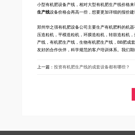
小型有机肥设备产线，相对大型有机肥生产线价格来说
生产线
设备价格会再高一些，想要更加详细的报价建
郑州华之强有机肥设备公司主要生产有机肥料的机器
压造粒机，平模造粒机，环膜造粒机，转鼓造粒机，烘
产线，有机肥生产线，生物有机肥生产线，BB肥成
友好的合作伙伴，科学规范的客户培训体系。我们期
上一篇：
投资有机肥生产线的成套设备都有哪些？