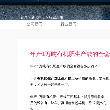
首页
>
新闻中心
>
行业新闻
公司新闻
行业新闻
年产1万吨有机肥生产线的全
年产1万吨有机肥生产线的全套设备多少钱？
一套
有机肥生产加工生产线
设备价格的高低，要根据
例，和大家一起来算一下。
年产1万吨有机肥生产线工艺基本上就是原料收集—
用的设备有：铲车、高湿物料粉碎机、卧式搅拌机、
备。