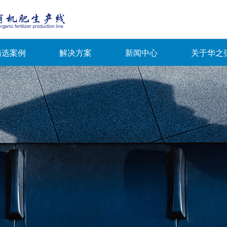
精选案例
解决方案
新闻中心
关于华之