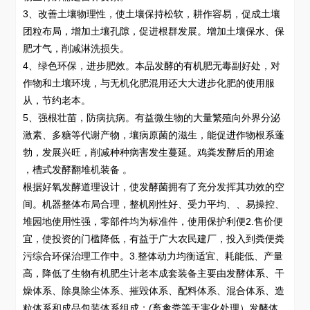
3、改善土壤物理性，使土壤保持松软，耕作容易，促成土壤
团粒布局，增加土壤孔隙，促进根群发展。增加土壤保水、保
肥才气，削减淋洗损失。
4、绿色环保，进步肥效。本品发酵的有机肥无毒副好处，对
作物和土壤环境，与无机化肥混用还大大进步化肥的使用服
从，节约老本。
5、强根壮苗，防病抗病。有益微生物的大量繁殖向外界分泌
激素、多糖等代谢产物，壤病原菌的滋生，能促进作物根系蓬
勃，发展兴旺，削减种种病害发生蔓延。鸡粪发酵后的用途
，槽式发酵翻堆机装备 。
根据好氧发酵道理设计，使发酵菌拥有了充分发挥其功效的空
间。机器整体布局合理，整机刚性好、受力平均、、易操控、
堆园地使用性强，零部件均为标准件，使用保护利便2.售价便
宜，使投资的门槛降低，有益于广大农民建厂，投入到粪便粪
污综合环保治理工作中。3.整体动力均衡适宜、耗能低、产量
高，降低了生物有机肥生计老本成套装备主要由发酵体系、干
燥体系、除臭除尘体系、摧毁体系、配料体系、混合体系、造
粒体系和成品包装体系组成；(畜禽粪等无害化处理）发酵体