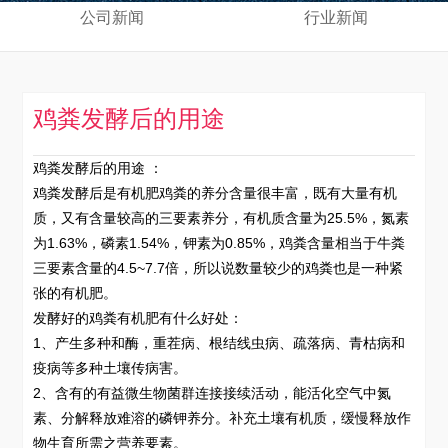
公司新闻
行业新闻
鸡粪发酵后的用途
鸡粪发酵后的用途 ：
鸡粪发酵后是有机肥鸡粪的养分含量很丰富，既有大量有机
质，又有含量较高的三要素养分，有机质含量为25.5%，氮素
为1.63%，磷素1.54%，钾素为0.85%，鸡粪含量相当于牛粪
三要素含量的4.5~7.7倍，所以说数量较少的鸡粪也是一种紧
张的有机肥。
发酵好的鸡粪有机肥有什么好处：
1、产生多种和酶，重茬病、根结线虫病、疏落病、青枯病和
疫病等多种土壤传病害。
2、含有的有益微生物菌群连接接续活动，能活化空气中氮
素、分解释放难溶的磷钾养分。补充土壤有机质，缓慢释放作
物生育所需之营养要素。