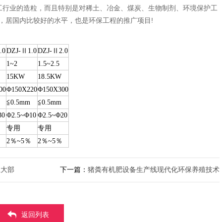
工行业的造粒，而且特别是对稀土、冶金、煤炭、生物制剂、环境保护工
，居国内比较好的水平，也是环保工程的推广项目!
.0
DZJ-Ⅱ1.0
DZJ-Ⅱ2.0
1~2
1.5~2.5
15KW
18.5KW
00
Φ150X220
Φ150X300
≦0.5mm
≦0.5mm
30
Φ2.5~Φ10
Φ2.5~Φ20
专用
专用
2％~5％
2％~5％
五大部
下一篇：
猪粪有机肥设备生产线现代化环保养殖技术
返回列表