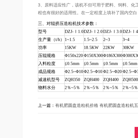
3、原料适应性广，该机不但可用于肥料、饲料、化
程也有很好的适用性。在一定程度上填补了国内空白
三、对辊挤压造粒机技术参数：
型号
DZJ-Ⅰ1.0
DZJ-Ⅰ2.0
DZJ-Ⅰ3.0
DZJ-Ⅰ4
生产量（t/h）
1~1.5
1.5~2.5
2~3
3~4
功率
15KW
18.5KW
22KW
30KW
压辊规格
Φ150x220
Φ150X300
Φ186X300
Φ300X3
入料粒度
≦0.5mm
≦0.5mm
≦0.5mm
≦0.5mm
成品规格
Φ2.5~Φ10
Φ2.5~Φ10
Φ2.5~Φ20
Φ2.5~Φ
减速机型号
ZQH350
ZQH400
ZQH400
ZQH500
物料水分
2％~5％
2％~5％
2％~5％
2％~5％
上一篇：
有机肥圆盘造粒机价格 有机肥圆盘造粒机