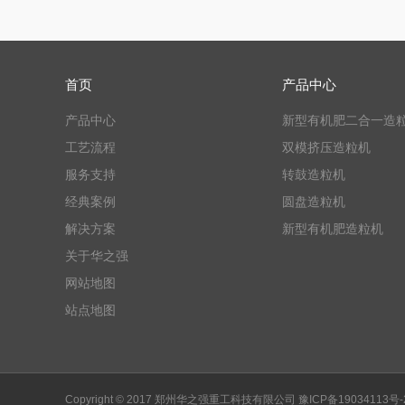
首页
产品中心
产品中心
新型有机肥二合一造
工艺流程
双模挤压造粒机
服务支持
转鼓造粒机
经典案例
圆盘造粒机
解决方案
新型有机肥造粒机
关于华之强
网站地图
站点地图
Copyright © 2017 郑州华之强重工科技有限公司
豫ICP备19034113号-