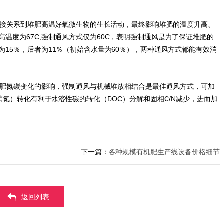
接关系到堆肥高温好氧微生物的生长活动，最终影响堆肥的温度升高、
温度为67C,强制通风方式仅为60C，表明强制通风是为了保证堆肥的
为15％，后者为11％（初始含水量为60％），两种通风方式都能有效消
肥氮碳变化的影响，强制通风与机械堆放相结合是最佳通风方式，可加
N（硝氮）转化有利于水溶性碳的转化（DOC）分解和固相C/N减少，进而加
下一篇：
各种规模有机肥生产线设备价格细节
返回列表