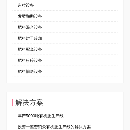
造粒设备
发酵翻抛设备
肥料混合设备
肥料烘干冷却
肥料配套设备
肥料粉碎设备
肥料输送设备
解决方案
年产5000吨有机肥生产线
投资一整套鸡粪有机肥生产线的解决方案