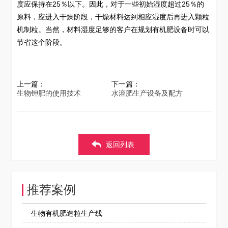
度应保持在25％以下。因此，对于一些初始湿度超过25％的
原料，应进入干燥阶段，干燥材料达到相应湿度后再进入颗粒
机制粒。当然，材料湿度足够的客户在规划有机肥设备时可以
节省这个阶段。
上一篇：
下一篇：
生物钾肥的使用技术
水溶肥生产设备及配方
返回列表
推荐案例
生物有机肥造粒生产线