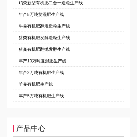
鸡粪新型有机肥二合一造粒生产线
年产5万吨复混肥生产线
牛粪有机肥翻堆造粒生产线
猪粪有机肥发酵造粒生产线
猪粪有机肥翻抛发酵生产线
年产10万吨复混肥生产线
年产2万吨有机肥生产线
羊粪有机肥生产线
年产5万吨有机肥生产线
产品中心