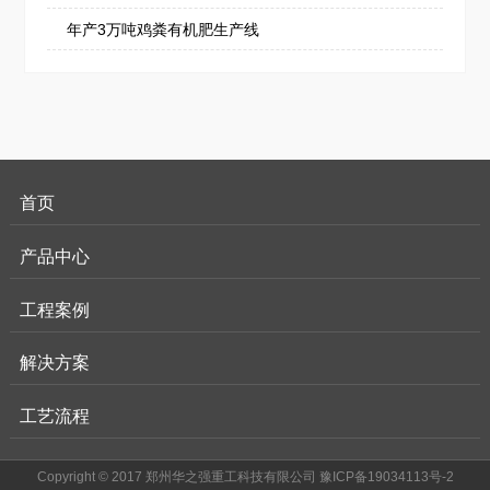
年产3万吨鸡粪有机肥生产线
首页
产品中心
工程案例
解决方案
工艺流程
Copyright © 2017 郑州华之强重工科技有限公司
豫ICP备19034113号-2