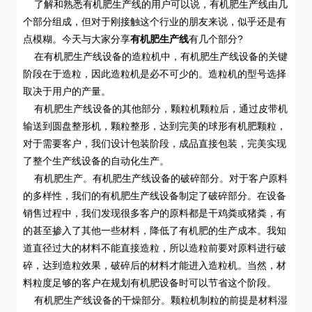
了解和熟悉有机肥生产线的用户可以说，有机肥生产线由几
个部分组成，但对于刚接触这个行业的朋友来说，似乎还是有
点模糊。今天与大家分享
有机肥生产线
有几个部分?
在有机肥生产线设备的造粒机中，有机肥生产线设备的关键
阶段在于造粒，因此造粒机是必不可少的。造粒机的型号选择
取决于用户的产量。
有机肥生产线设备的其他部分，颗粒机颗粒后，通过皮带机
输送到圆盘整形机，颗粒整形，达到完美的球形有机肥颗粒，
对于需要客户，我们设计包装阶段，成品直接包装，完美实现
了整个生产线设备的自动化生产。
有机肥生产。有机肥生产线设备的破碎部分。对于客户原料
的多样性，我们的有机肥生产线设备制定了破碎部分。在设备
销售过程中，我们发现很多客户的原料都是干鸡粪或猪粪，有
的甚至掺入了其他一些材料，降低了有机肥的生产成本。我知
道直径过大的材料不能直接造粒，所以造粒前要对原料进行破
碎，达到造粒效果，破碎后的材料才能进入造粒机。当然，材
料粒度足够的客户在规划有机肥设备时可以节省这个阶段。
有机肥生产线设备的干燥部分。颗粒机制粒的前提是材料湿