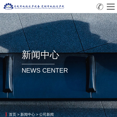
新闻中心
NEWS CENTER
首页
>
新闻中心
>
公司新闻